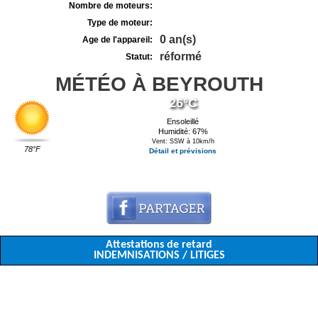
Nombre de moteurs:
Type de moteur:
0 an(s)
Age de l'appareil:
réformé
Statut:
MÉTÉO À BEYROUTH
26°C
Ensoleillé
Humidité: 67%
Vent: SSW à 10km/h
78°F
Détail et prévisions
Attestations de retard
INDEMNISATIONS / LITIGES