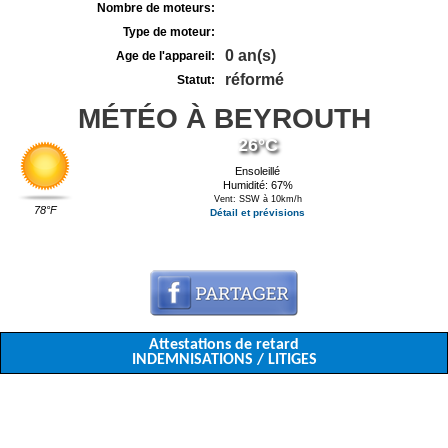
Nombre de moteurs:
Type de moteur:
0 an(s)
Age de l'appareil:
réformé
Statut:
MÉTÉO À BEYROUTH
26°C
Ensoleillé
Humidité: 67%
Vent: SSW à 10km/h
78°F
Détail et prévisions
Attestations de retard
INDEMNISATIONS / LITIGES