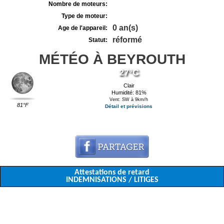
Nombre de moteurs:
Type de moteur:
0 an(s)
Age de l'appareil:
réformé
Statut:
MÉTÉO À BEYROUTH
27°C
Clair
Humidité: 81%
Vent: SW à 9km/h
81°F
Détail et prévisions
Attestations de retard
INDEMNISATIONS / LITIGES