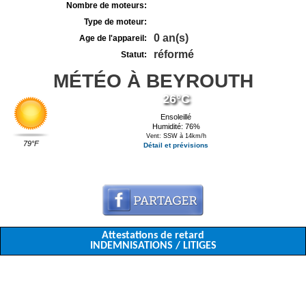
Nombre de moteurs:
Type de moteur:
0 an(s)
Age de l'appareil:
réformé
Statut:
MÉTÉO À BEYROUTH
26°C
Ensoleillé
Humidité: 76%
Vent: SSW à 14km/h
79°F
Détail et prévisions
Attestations de retard
INDEMNISATIONS / LITIGES