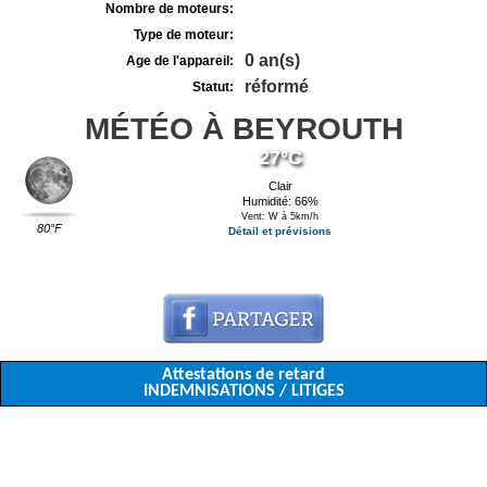
Nombre de moteurs:
Type de moteur:
0 an(s)
Age de l'appareil:
réformé
Statut:
MÉTÉO À BEYROUTH
27°C
Clair
Humidité: 66%
Vent: W à 5km/h
80°F
Détail et prévisions
Attestations de retard
INDEMNISATIONS / LITIGES