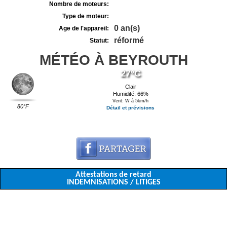
Nombre de moteurs:
Type de moteur:
0 an(s)
Age de l'appareil:
réformé
Statut:
MÉTÉO À BEYROUTH
27°C
Clair
Humidité: 66%
Vent: W à 5km/h
80°F
Détail et prévisions
Attestations de retard
INDEMNISATIONS / LITIGES