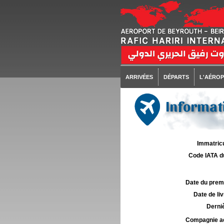
ARRIVÉES
DÉPARTS
L'AÉRO
Informati
Immatricu
Code IATA d
Date du premie
Date de liv
Derniè
Compagnie aé