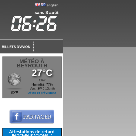
english
sam. 8 août
BILLETS D'AVION
MÉTÉO À
BEYROUTH
27°C
Clair
Humidité: 77%
Vent: SW à 10km/h
80°F
Détail et prévisions
Attestations de retard