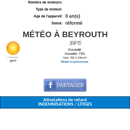
Nombre de moteurs:
Type de moteur:
0 an(s)
Age de l'appareil:
réformé
Statut:
MÉTÉO À BEYROUTH
29°C
Ensoleillé
Humidité: 73%
Vent: SW à 19km/h
84°F
Détail et prévisions
Attestations de retard
INDEMNISATIONS / LITIGES