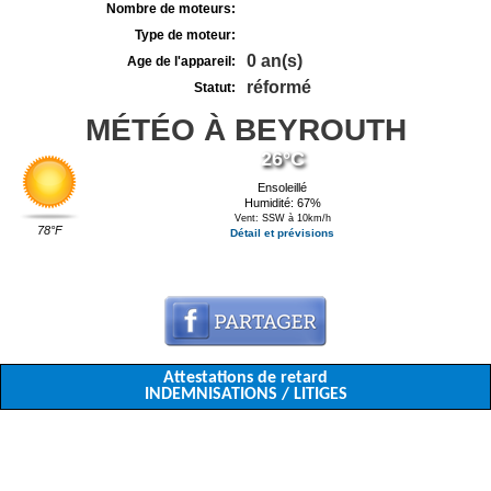
Nombre de moteurs:
Type de moteur:
0 an(s)
Age de l'appareil:
réformé
Statut:
MÉTÉO À BEYROUTH
26°C
Ensoleillé
Humidité: 67%
Vent: SSW à 10km/h
78°F
Détail et prévisions
Attestations de retard
INDEMNISATIONS / LITIGES