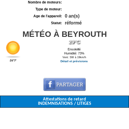
Nombre de moteurs:
Type de moteur:
0 an(s)
Age de l'appareil:
réformé
Statut:
MÉTÉO À BEYROUTH
29°C
Ensoleillé
Humidité: 73%
Vent: SW à 19km/h
84°F
Détail et prévisions
Attestations de retard
INDEMNISATIONS / LITIGES