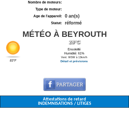
Nombre de moteurs:
Type de moteur:
0 an(s)
Age de l'appareil:
réformé
Statut:
MÉTÉO À BEYROUTH
28°C
Ensoleillé
Humidité: 61%
Vent: WSW à 13km/h
83°F
Détail et prévisions
Attestations de retard
INDEMNISATIONS / LITIGES