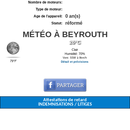
Nombre de moteurs:
Type de moteur:
0 an(s)
Age de l'appareil:
réformé
Statut:
MÉTÉO À BEYROUTH
26°C
Clair
Humidité: 70%
Vent: SSW à 9km/h
79°F
Détail et prévisions
Attestations de retard
INDEMNISATIONS / LITIGES