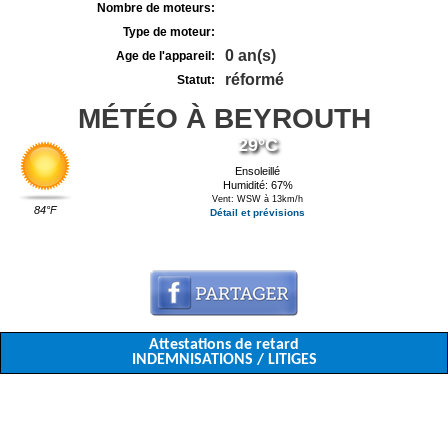
Nombre de moteurs:
Type de moteur:
0 an(s)
Age de l'appareil:
réformé
Statut:
MÉTÉO À BEYROUTH
29°C
Ensoleillé
Humidité: 67%
Vent: WSW à 13km/h
84°F
Détail et prévisions
Attestations de retard
INDEMNISATIONS / LITIGES