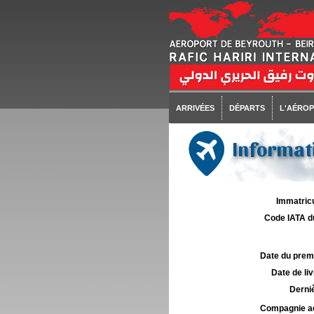
ARRIVÉES
DÉPARTS
L'AÉRO
Informati
Immatricu
Code IATA d
Date du premie
Date de liv
Derniè
Compagnie aé