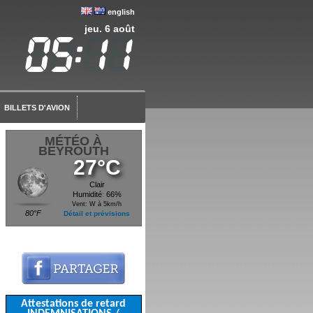
english
jeu. 6 août
BILLETS D'AVION
MÉTÉO À
BEYROUTH
27°C
Clair
Humidité: 66%
Vent: W à 5km/h
80°F
Détail et prévisions
Attestations de retard