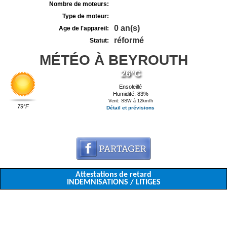
Nombre de moteurs:
Type de moteur:
0 an(s)
Age de l'appareil:
réformé
Statut:
MÉTÉO À BEYROUTH
26°C
Ensoleillé
Humidité: 83%
Vent: SSW à 12km/h
79°F
Détail et prévisions
Attestations de retard
INDEMNISATIONS / LITIGES