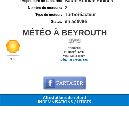
Saudi Arabian Airlines
Propriétaire de l'appareil:
2
Nombre de moteurs:
Turboréacteur
Type de moteur:
en activité
Statut:
MÉTÉO À BEYROUTH
27°C
Ensoleillé
Humidité: 64%
Vent: SW à 5km/h
80°F
Détail et prévisions
Attestations de retard
INDEMNISATIONS / LITIGES