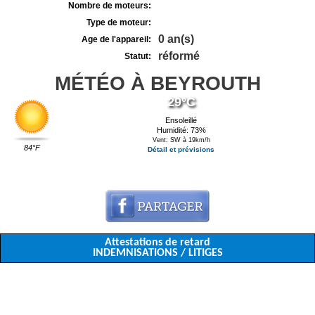
Nombre de moteurs:
Type de moteur:
0 an(s)
Age de l'appareil:
réformé
Statut:
MÉTÉO À BEYROUTH
29°C
Ensoleillé
Humidité: 73%
Vent: SW à 19km/h
84°F
Détail et prévisions
Attestations de retard
INDEMNISATIONS / LITIGES