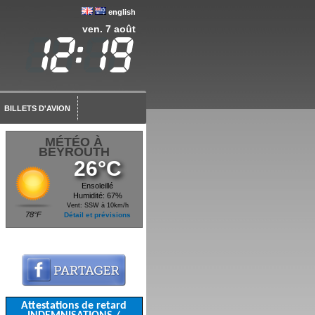
english
ven. 7 août
BILLETS D'AVION
MÉTÉO À
BEYROUTH
26°C
Ensoleillé
Humidité: 67%
Vent: SSW à 10km/h
78°F
Détail et prévisions
Attestations de retard