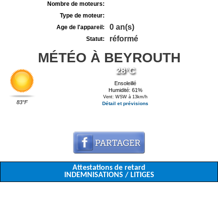
Nombre de moteurs:
Type de moteur:
0 an(s)
Age de l'appareil:
réformé
Statut:
MÉTÉO À BEYROUTH
28°C
Ensoleillé
Humidité: 61%
Vent: WSW à 13km/h
83°F
Détail et prévisions
Attestations de retard
INDEMNISATIONS / LITIGES