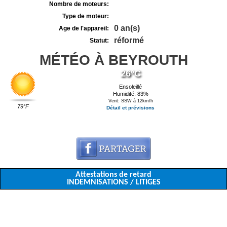
Nombre de moteurs:
Type de moteur:
0 an(s)
Age de l'appareil:
réformé
Statut:
MÉTÉO À BEYROUTH
26°C
Ensoleillé
Humidité: 83%
Vent: SSW à 12km/h
79°F
Détail et prévisions
Attestations de retard
INDEMNISATIONS / LITIGES