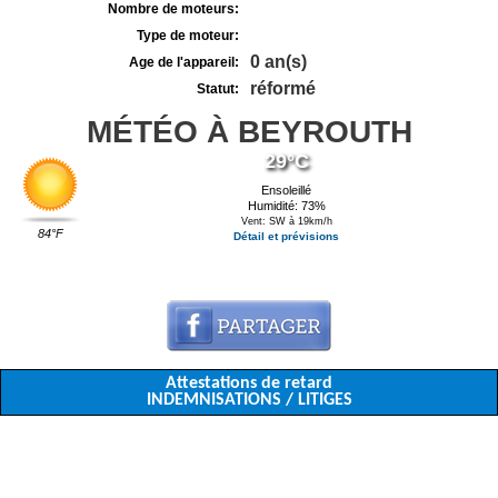
Nombre de moteurs:
Type de moteur:
0 an(s)
Age de l'appareil:
réformé
Statut:
MÉTÉO À BEYROUTH
29°C
Ensoleillé
Humidité: 73%
Vent: SW à 19km/h
84°F
Détail et prévisions
Attestations de retard
INDEMNISATIONS / LITIGES