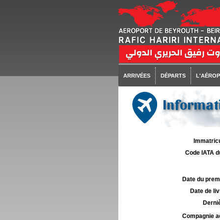
ARRIVÉES
DÉPARTS
L'AÉRO
Informati
Immatricu
Code IATA d
Date du premie
Date de liv
Derniè
Compagnie aé