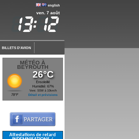
english
ven. 7 août
BILLETS D'AVION
MÉTÉO À
BEYROUTH
26°C
Ensoleillé
Humidité: 67%
Vent: SSW à 10km/h
78°F
Détail et prévisions
Attestations de retard