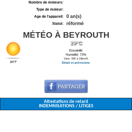
Nombre de moteurs:
Type de moteur:
0 an(s)
Age de l'appareil:
réformé
Statut:
MÉTÉO À BEYROUTH
29°C
Ensoleillé
Humidité: 73%
Vent: SW à 19km/h
84°F
Détail et prévisions
Attestations de retard
INDEMNISATIONS / LITIGES