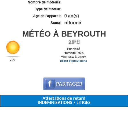
Nombre de moteurs:
Type de moteur:
0 an(s)
Age de l'appareil:
réformé
Statut:
MÉTÉO À BEYROUTH
26°C
Ensoleillé
Humidité: 76%
Vent: SSW à 14km/h
79°F
Détail et prévisions
Attestations de retard
INDEMNISATIONS / LITIGES