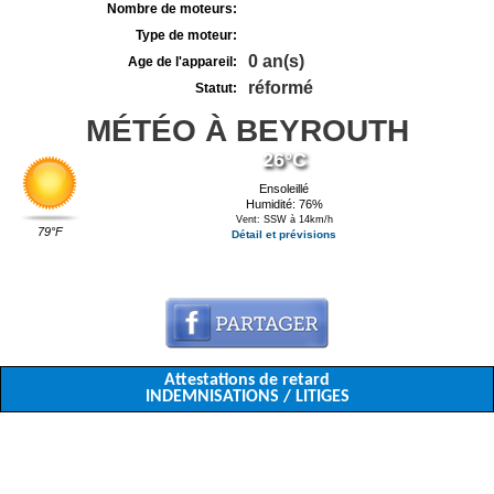
Nombre de moteurs:
Type de moteur:
0 an(s)
Age de l'appareil:
réformé
Statut:
MÉTÉO À BEYROUTH
26°C
Ensoleillé
Humidité: 76%
Vent: SSW à 14km/h
79°F
Détail et prévisions
Attestations de retard
INDEMNISATIONS / LITIGES