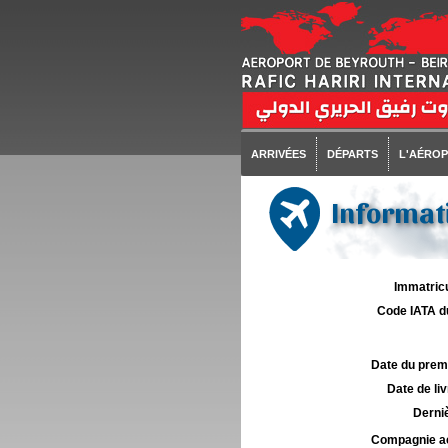
ARRIVÉES
DÉPARTS
L'AÉRO
Informati
Immatricu
Code IATA d
Date du premie
Date de liv
Derniè
Compagnie aé