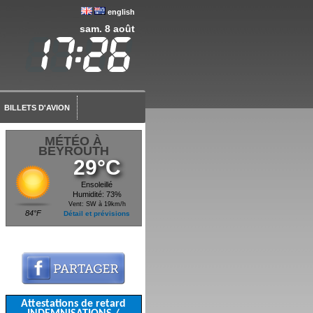
english
sam. 8 août
BILLETS D'AVION
MÉTÉO À
BEYROUTH
29°C
Ensoleillé
Humidité: 73%
Vent: SW à 19km/h
84°F
Détail et prévisions
Attestations de retard