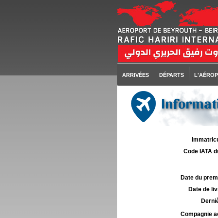
ARRIVÉES
DÉPARTS
L'AÉRO
Informati
Immatricu
Code IATA d
Date du premie
Date de liv
Derniè
Compagnie aé