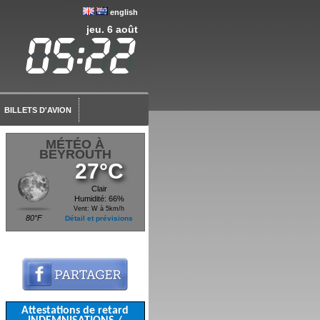
english
jeu. 6 août
BILLETS D'AVION
MÉTÉO À
BEYROUTH
27°C
Clair
Humidité: 66%
Vent: W à 5km/h
80°F
Détail et prévisions
Attestations de retard