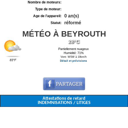
Nombre de moteurs:
Type de moteur:
0 an(s)
Age de l'appareil:
réformé
Statut:
MÉTÉO À BEYROUTH
28°C
Partiellement nuageux
Humidité: 71%
Vent: WSW à 19km/h
83°F
Détail et prévisions
Attestations de retard
INDEMNISATIONS / LITIGES