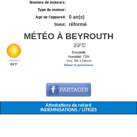
Nombre de moteurs:
Type de moteur:
0 an(s)
Age de l'appareil:
réformé
Statut:
MÉTÉO À BEYROUTH
29°C
Ensoleillé
Humidité: 73%
Vent: SW à 19km/h
84°F
Détail et prévisions
Attestations de retard
INDEMNISATIONS / LITIGES