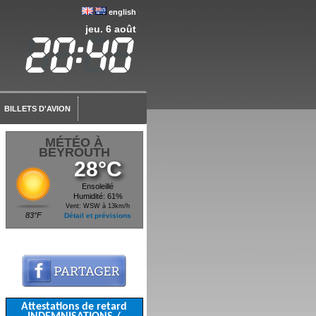
english
jeu. 6 août
BILLETS D'AVION
MÉTÉO À
BEYROUTH
28°C
Ensoleillé
Humidité: 61%
Vent: WSW à 13km/h
83°F
Détail et prévisions
Attestations de retard