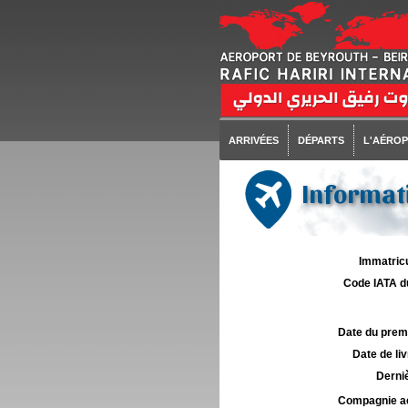
ARRIVÉES
DÉPARTS
L'AÉRO
Informati
Immatricu
Code IATA d
Date du premie
Date de liv
Derniè
Compagnie aé