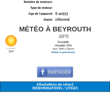
Nombre de moteurs:
Type de moteur:
0 an(s)
Age de l'appareil:
réformé
Statut:
MÉTÉO À BEYROUTH
26°C
Ensoleillé
Humidité: 83%
Vent: SSW à 12km/h
79°F
Détail et prévisions
Attestations de retard
INDEMNISATIONS / LITIGES