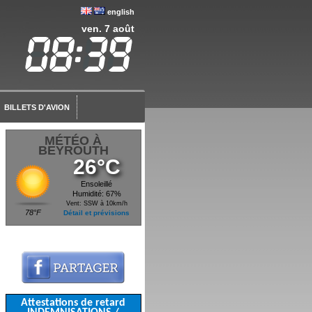
english
ven. 7 août
BILLETS D'AVION
MÉTÉO À
BEYROUTH
26°C
Ensoleillé
Humidité: 67%
Vent: SSW à 10km/h
78°F
Détail et prévisions
Attestations de retard