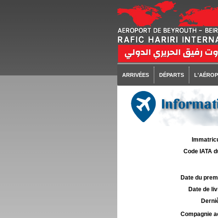
ARRIVÉES
DÉPARTS
L'AÉRO
Informati
Immatricu
Code IATA d
Date du premie
Date de liv
Derniè
Compagnie aé