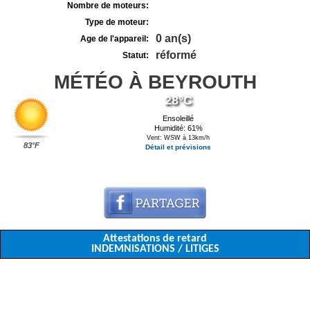
Nombre de moteurs:
Type de moteur:
0 an(s)
Age de l'appareil:
réformé
Statut:
MÉTÉO À BEYROUTH
28°C
Ensoleillé
Humidité: 61%
Vent: WSW à 13km/h
83°F
Détail et prévisions
Attestations de retard
INDEMNISATIONS / LITIGES