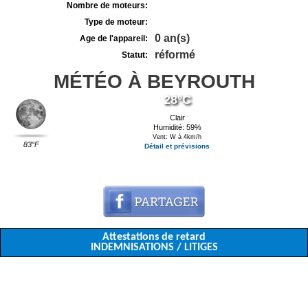
Nombre de moteurs:
Type de moteur:
0 an(s)
Age de l'appareil:
réformé
Statut:
MÉTÉO À BEYROUTH
28°C
Clair
Humidité: 59%
Vent: W à 4km/h
83°F
Détail et prévisions
Attestations de retard
INDEMNISATIONS / LITIGES