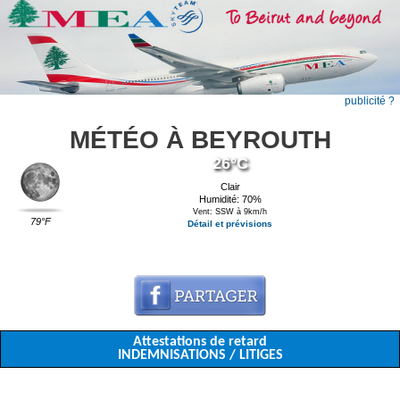
publicité ?
MÉTÉO À BEYROUTH
26°C
Clair
Humidité: 70%
Vent: SSW à 9km/h
79°F
Détail et prévisions
Attestations de retard
INDEMNISATIONS / LITIGES