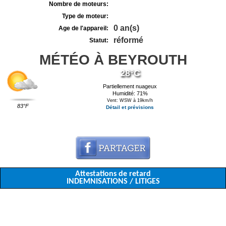
Nombre de moteurs:
Type de moteur:
0 an(s)
Age de l'appareil:
réformé
Statut:
MÉTÉO À BEYROUTH
28°C
Partiellement nuageux
Humidité: 71%
Vent: WSW à 19km/h
83°F
Détail et prévisions
Attestations de retard
INDEMNISATIONS / LITIGES