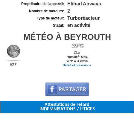
Etihad Airways
Propriétaire de l'appareil:
2
Nombre de moteurs:
Turboréacteur
Type de moteur:
en activité
Statut:
MÉTÉO À BEYROUTH
28°C
Clair
Humidité: 59%
Vent: W à 4km/h
83°F
Détail et prévisions
Attestations de retard
INDEMNISATIONS / LITIGES