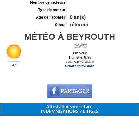
Nombre de moteurs:
Type de moteur:
0 an(s)
Age de l'appareil:
réformé
Statut:
MÉTÉO À BEYROUTH
29°C
Ensoleillé
Humidité: 67%
Vent: WSW à 13km/h
84°F
Détail et prévisions
Attestations de retard
INDEMNISATIONS / LITIGES