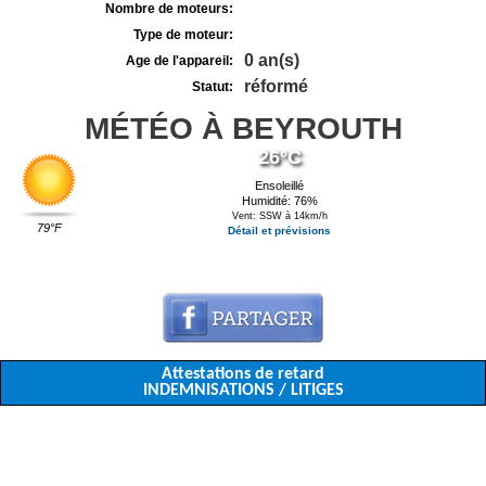
Nombre de moteurs:
Type de moteur:
0 an(s)
Age de l'appareil:
réformé
Statut:
MÉTÉO À BEYROUTH
26°C
Ensoleillé
Humidité: 76%
Vent: SSW à 14km/h
79°F
Détail et prévisions
Attestations de retard
INDEMNISATIONS / LITIGES