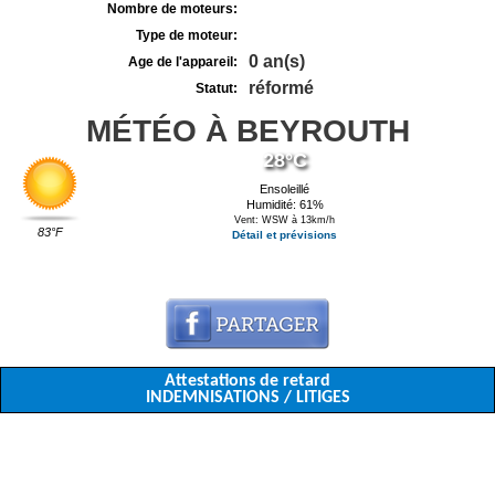
Nombre de moteurs:
Type de moteur:
0 an(s)
Age de l'appareil:
réformé
Statut:
MÉTÉO À BEYROUTH
28°C
Ensoleillé
Humidité: 61%
Vent: WSW à 13km/h
83°F
Détail et prévisions
Attestations de retard
INDEMNISATIONS / LITIGES