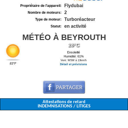
Flydubai
Propriétaire de l'appareil:
2
Nombre de moteurs:
Turboréacteur
Type de moteur:
en activité
Statut:
MÉTÉO À BEYROUTH
28°C
Ensoleillé
Humidité: 61%
Vent: WSW à 13km/h
83°F
Détail et prévisions
Attestations de retard
INDEMNISATIONS / LITIGES