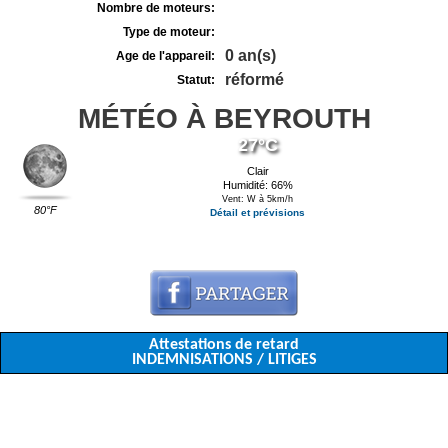
Nombre de moteurs:
Type de moteur:
0 an(s)
Age de l'appareil:
réformé
Statut:
MÉTÉO À BEYROUTH
27°C
Clair
Humidité: 66%
Vent: W à 5km/h
80°F
Détail et prévisions
Attestations de retard
INDEMNISATIONS / LITIGES