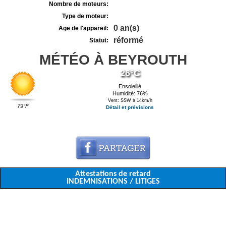
Nombre de moteurs:
Type de moteur:
0 an(s)
Age de l'appareil:
réformé
Statut:
MÉTÉO À BEYROUTH
26°C
Ensoleillé
Humidité: 76%
Vent: SSW à 14km/h
79°F
Détail et prévisions
Attestations de retard
INDEMNISATIONS / LITIGES