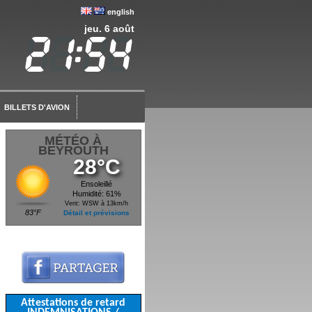
english
jeu. 6 août
BILLETS D'AVION
MÉTÉO À
BEYROUTH
28°C
Ensoleillé
Humidité: 61%
Vent: WSW à 13km/h
83°F
Détail et prévisions
Attestations de retard