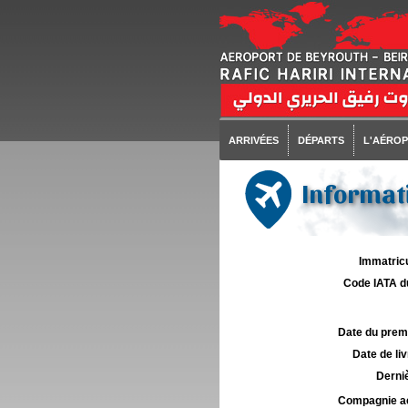
ARRIVÉES
DÉPARTS
L'AÉRO
Informati
Immatricu
Code IATA d
Date du premie
Date de liv
Derniè
Compagnie aé