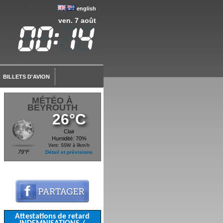
english
ven. 7 août
BILLETS D'AVION
MÉTÉO À
BEYROUTH
26°C
Clair
Humidité: 70%
Vent: SSW à 9km/h
79°F
Détail et prévisions
Attestations de retard