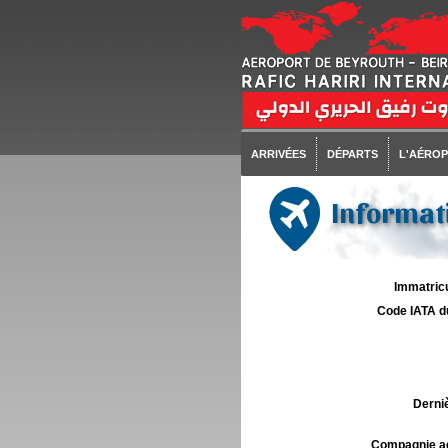
ARRIVÉES
DÉPARTS
L'AÉRO
Informati
Immatricu
Code IATA d
Derniè
Compagnie aé