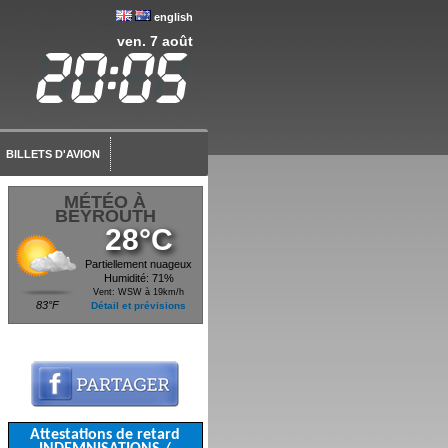
english
ven. 7 août
BILLETS D'AVION
MÉTÉO À
BEYROUTH
28°C
Partiellement nuageux
Humidité: 71%
Vent: WSW à 19km/h
83°F
Détail et prévisions
Attestations de retard