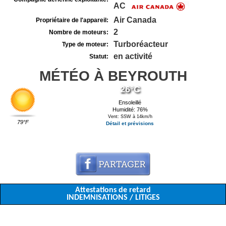
AC
Air Canada
Propriétaire de l'appareil:
2
Nombre de moteurs:
Turboréacteur
Type de moteur:
en activité
Statut:
MÉTÉO À BEYROUTH
26°C
Ensoleillé
Humidité: 76%
Vent: SSW à 14km/h
79°F
Détail et prévisions
Attestations de retard
INDEMNISATIONS / LITIGES