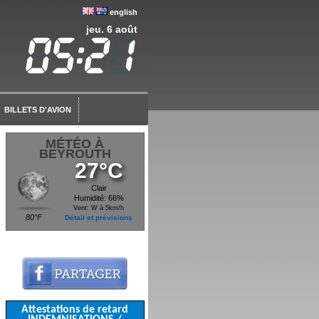
english
jeu. 6 août
BILLETS D'AVION
MÉTÉO À
BEYROUTH
27°C
Clair
Humidité: 66%
Vent: W à 5km/h
80°F
Détail et prévisions
Attestations de retard