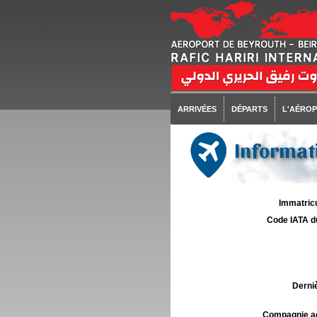
ARRIVÉES
DÉPARTS
L'AÉRO
Informati
Immatricu
Code IATA d
Derniè
Compagnie aé