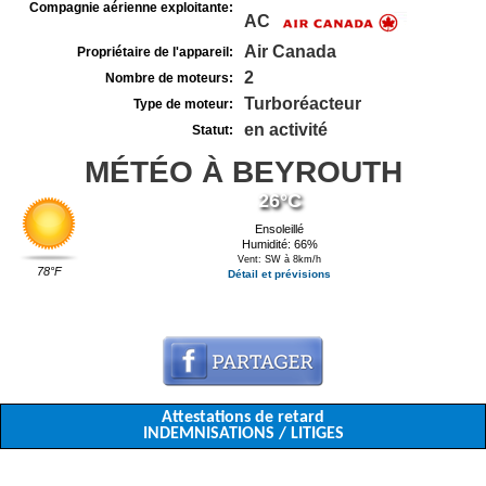
Compagnie aérienne exploitante:
AC
Air Canada
Propriétaire de l'appareil:
2
Nombre de moteurs:
Turboréacteur
Type de moteur:
en activité
Statut:
MÉTÉO À BEYROUTH
26°C
Ensoleillé
Humidité: 66%
Vent: SW à 8km/h
78°F
Détail et prévisions
Attestations de retard
INDEMNISATIONS / LITIGES