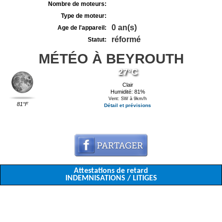
Nombre de moteurs:
Type de moteur:
0 an(s)
Age de l'appareil:
réformé
Statut:
MÉTÉO À BEYROUTH
27°C
Clair
Humidité: 81%
Vent: SW à 9km/h
81°F
Détail et prévisions
Attestations de retard
INDEMNISATIONS / LITIGES